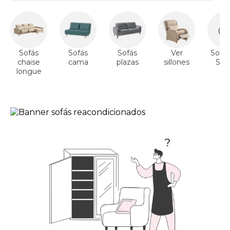
Sofás
Sofás
Sofás
Ver
Sofás
chaise
cama
plazas
sillones
Sto
longue