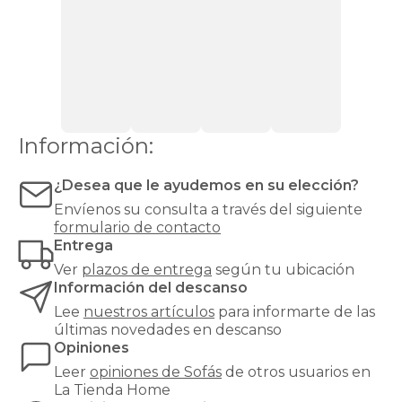
modelos
premium,
tenemos
el
sofá
que
buscas.
¿Necesitas
versatilidad?
Información:
Un
sofá
¿Desea que le ayudemos en su elección?
cama
es
Envíenos su consulta a través del siguiente
ideal
formulario de contacto
para
Entrega
invitados
Ver
plazos de entrega
según tu ubicación
inesperados.
Información del descanso
¿Salón
amplio?
Lee
nuestros artículos
para informarte de las
Los
últimas novedades en descanso
sofás
Opiniones
chaise
Leer
opiniones de
Sofás
de otros usuarios en
longue
La Tienda Home
y