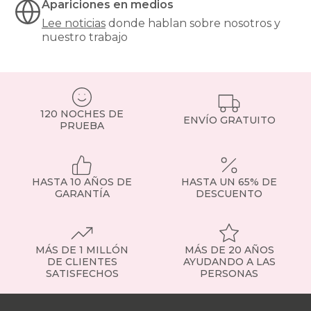
Apariciones en medios
rinconera
ofrecen
Lee noticias
donde hablan sobre nosotros y
mayor
nuestro trabajo
capacidad
y
confort.
Si
priorizas
el
120 NOCHES DE
ENVÍO GRATUITO
descanso
PRUEBA
diario,
elige
un
sofá
HASTA 10 AÑOS DE
HASTA UN 65% DE
relax
GARANTÍA
DESCUENTO
o
un
modelo
con
MÁS DE 1 MILLÓN
MÁS DE 20 AÑOS
asientos
DE CLIENTES
AYUDANDO A LAS
deslizantes
.
SATISFECHOS
PERSONAS
Y
si
Nuestras
quieres