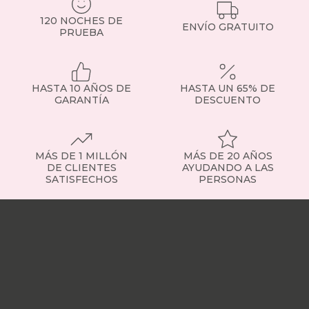
120 NOCHES DE
ENVÍO GRATUITO
PRUEBA
HASTA 10 AÑOS DE
HASTA UN 65% DE
GARANTÍA
DESCUENTO
MÁS DE 1 MILLÓN
MÁS DE 20 AÑOS
DE CLIENTES
AYUDANDO A LAS
SATISFECHOS
PERSONAS
Nuestras
tiendas
Sobre
nosotros
Trabaja
con
nosotros
Responsabilidad
social
Nuestros
influencers
Vídeo
opiniones
Apariciones