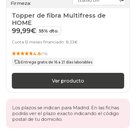
Firmeza:
120x180cm
en-
Topper de fibra Multifress de
oferta
toppers
HOME
120x190cm
99,99€
55% dto.
en-
oferta
Cuota 12 meses financiado: 8,33€
toppers
120x200cm
4.8
(76)
en-
oferta
Entrega gratis de 16 a 21 días laborables
toppers
135x180cm
en-
Ver producto
oferta
toppers
135x190cm
en-
oferta
Los plazos se indican para Madrid. En las fichas
toppers
podrás ver el plazo exacto indicando el código
135x200cm
postal de tu domicilio.
en-
oferta