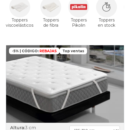
90x180cm
en-
oferta
toppers
Toppers
Toppers
Toppers
Toppers
T
90x190cm
viscoelásticos
de fibra
Pikolin
en stock
en-
V
oferta
toppers
90x200cm
en-
-5% | CÓDIGO:
REBAJAS
Top ventas
oferta
toppers
105x180cm
en-
oferta
toppers
105x190cm
en-
oferta
toppers
105x200cm
en-
oferta
Altura:
3 cm
toppers