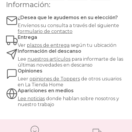
duro,
Información:
toppers
demasiado
200x180cm-
blando
especial
¿Desea que le ayudemos en su elección?
o
en-
simplemente
Envíenos su consulta a través del siguiente
oferta
algo
formulario de contacto
toppers
desgastado.
Entrega
200x190cm-
Además,
especial
Ver
plazos de entrega
según tu ubicación
actúa
en-
Información del descanso
como
oferta
barrera
Lee
nuestros artículos
para informarte de las
toppers
higiénica
,
últimas novedades en descanso
200x200cm-
protegiendo
Opiniones
especial
el
en-
Leer
opiniones de
Toppers
de otros usuarios
colchón
oferta
en La Tienda Home
de
toppers
Apariciones en medios
la
3
humedad
Lee noticias
donde hablan sobre nosotros y
en-
y
nuestro trabajo
oferta
la
toppers
suciedad.
tipo-
¿Qué
fibra
tipos
en-
de