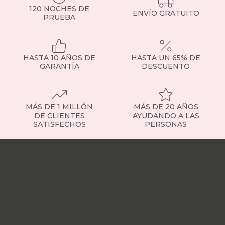
oferta
topper
120 NOCHES DE
toppers
ENVÍO GRATUITO
PRUEBA
existen?
en-
Topper
oferta
viscoelástico
:
top-
se
ventas
adapta
HASTA 10 AÑOS DE
HASTA UN 65% DE
toppers
al
GARANTÍA
DESCUENTO
home
cuerpo
en-
y
oferta
alivia
toppers
puntos
MÁS DE 1 MILLÓN
MÁS DE 20 AÑOS
en-
de
DE CLIENTES
AYUDANDO A LAS
oferta
presión.
SATISFECHOS
PERSONAS
gama-
Recomendado
silver
si
Nuestras
toppers
necesitas
tiendas
Sobre
baratos
más
nosotros
Trabaja
en-
adaptabilidad.
con
oferta
Topper
nosotros
Responsabilidad
toppers
de
social
Nuestros
calidad-
fibra
:
influencers
Vídeo
precio
más
opiniones
Apariciones
en-
transpirable,
en
oferta