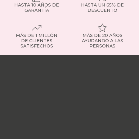
HASTA 10 AÑOS DE
HASTA UN 65% DE
GARANTÍA
DESCUENTO
MÁS DE 1 MILLÓN
MÁS DE 20 AÑOS
DE CLIENTES
AYUDANDO A LAS
SATISFECHOS
PERSONAS
Nuestras
tiendas
Sobre
nosotros
Trabaja
con
nosotros
Responsabilidad
social
Nuestros
influencers
Vídeo
opiniones
Apariciones
en
medios
Buscados
frecuentemente
Mi
cuenta
Formas
de
pago
¿Dónde