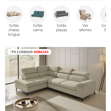
Sofás
Sofás
Sofás
Ver
Sofás
chaise
cama
plazas
sillones
Sto
longue
-7% | CÓDIGO:
REBAJAS