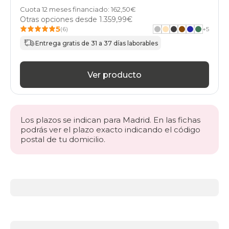
Cuota 12 meses financiado: 162,50€
Otras opciones desde
1.359,99€
5
(6)
+
5
Entrega gratis de 31 a 37 días laborables
Ver producto
Los plazos se indican para Madrid. En las fichas
podrás ver el plazo exacto indicando el código
postal de tu domicilio.
Más
información
acerca
de
BLACK