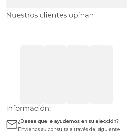
DAYS
sofás
Sofás
Nuestros clientes opinan
chaise
longue
Sofás
cama
Sofás
plazas
Ver
sillones
Sofás
en
Stock
Chaise
longue
cama
Sofás
relax
Sofás
modernos
Sofás
rinconera
Sofás
Top
Ventas
Todos
los
sofás
Sillones
Información:
cama
¿Desea que le ayudemos en su elección?
Envíenos su consulta a través del siguiente