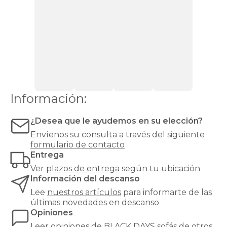
Stock
Chaise
longue
cama
Sofás
relax
Sofás
modernos
Sofás
rinconera
Sofás
Top
Ventas
Todos
los
sofás
Sillones
Información:
cama
¿Desea que le ayudemos en su elección?
Envíenos su consulta a través del siguiente
formulario de contacto
Entrega
Ver
plazos de entrega
según tu ubicación
Información del descanso
Lee
nuestros artículos
para informarte de las
últimas novedades en descanso
Opiniones
Leer
opiniones de
BLACK DAYS sofás
de otros