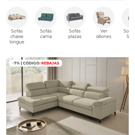
Sofás
Sofás
Sofás
Ver
Sofás
chaise
cama
plazas
sillones
Sto
longue
-7% | CÓDIGO:
REBAJAS