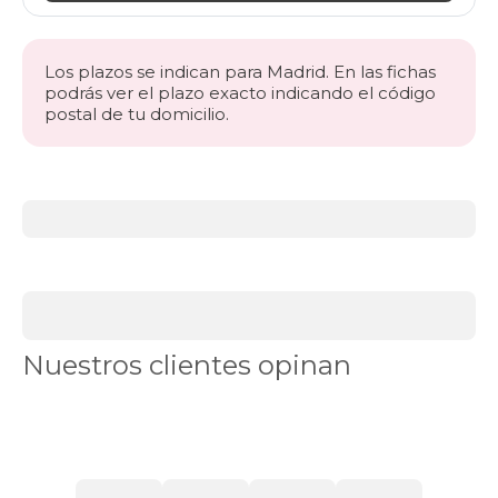
Los plazos se indican para Madrid. En las fichas
podrás ver el plazo exacto indicando el código
postal de tu domicilio.
Más
información
acerca
de
BLACK
DAYS
sofás
Sofás
Nuestros clientes opinan
chaise
longue
Sofás
cama
Sofás
plazas
Ver
sillones
Sofás
en