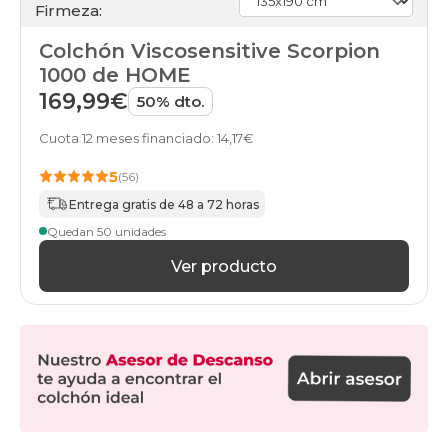
Firmeza:
90x210cm-
especial
Colchón Viscosensitive Scorpion
colchones
90x220cm-
1000 de HOME
especial
169,99€
50% dto.
colchones
100x190cm
Cuota 12 meses financiado: 14,17€
colchones
105x180cm
5
(56)
colchones
105x190cm
Entrega gratis de 48 a 72 horas
colchones
Quedan 50 unidades
105x200cm
colchones
Ver producto
105x210cm-
especial
colchones
105x220cm-
especial
colchones
110x180cm-
especial
colchones