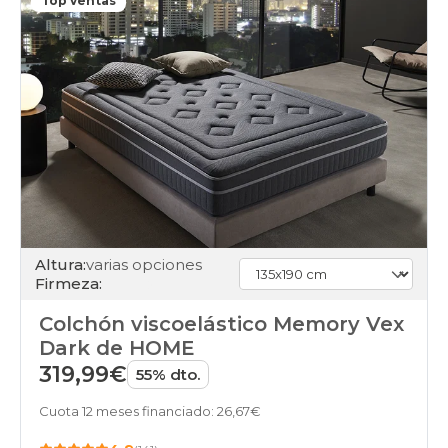
Top ventas
Altura:
varias opciones
Firmeza:
Colchón viscoelástico Memory Vex
Dark de HOME
319,99€
55% dto.
Cuota 12 meses financiado: 26,67€