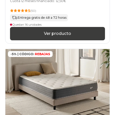
Cuota 12 meses financiado: 12,50€
especial-
sobrepeso
5
(50)
colchones
hoteles
Entrega gratis de 48 a 72 horas
colchones
Quedan 16 unidades
geriatrico
colchones
Ver producto
bultex
colchones
home
colchones
-5% | CÓDIGO:
REBAJAS
pikolin
colchones
stylekomfort
colchones
top-
ventas
colchones
gama-
basic
colchones
gama-
basic-
plus