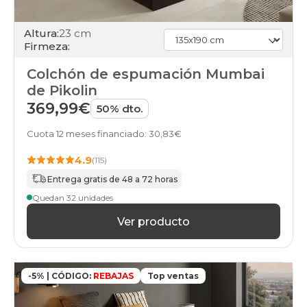
Altura:
23 cm
Firmeza:
Colchón de espumación Mumbai
de Pikolin
369,99€
50% dto.
Cuota 12 meses financiado: 30,83€
4.9
(115)
Entrega gratis de 48 a 72 horas
Quedan 32 unidades
Ver producto
-5% | CÓDIGO:
REBAJAS
Top ventas