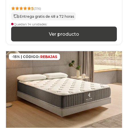
135x210cm-
especial
5
(316)
colchones
Entrega gratis de 48 a 72 horas
135x220cm-
especial
Quedan 14 unidades
colchones
Ver producto
140x180cmespecial
colchones
140x190cmespecial
colchones
140x200cmespecial
-15% | CÓDIGO:
REBAJAS
colchones
140x210cm-
especial
colchones
140x220cm-
especial
colchones
150x180cm
colchones
150x190cm
colchones
150x200cm
colchones