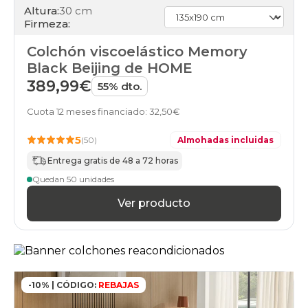
Altura:
30 cm
150x210cm-
Firmeza:
especial
colchones
Colchón viscoelástico Memory
150x220cm-
especial
Black Beijing de HOME
colchones
389,99€
55% dto.
160x180cm-
doble
Cuota 12 meses financiado: 32,50€
colchones
160x180cm
5
(50)
Almohadas incluidas
colchones
160x190cm-
Entrega gratis de 48 a 72 horas
doble
Quedan 50 unidades
colchones
160x190cm
Ver producto
colchones
160x200cm-
doble
colchones
160x200cm
colchones
-10% | CÓDIGO:
REBAJAS
160x210cm-
especial