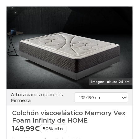
ensacados
colchones
viscoelasticos
colchones
muelles
colchones
latex
colchones
somier
colchones
enrollados
colchones
colchones-
latex
colchones
articulable
Altura:
varias opciones
colchones
Firmeza:
juvenil
colchones
Colchón viscoelástico Memory Vex
pack
colchones
Foam Infinity de HOME
dolor-
149,99€
50% dto.
espalda
colchones