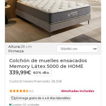
alta
colchones
individuales
colchones
online
Altura:
28 cm
Firmeza:
Colchón de muelles ensacados
Memory Látex 5000 de HOME
339,99€
60% dto.
Cuota 12 meses financiado: 28,33€
5
(141)
Almohadas incluidas
Entrega gratis de 4 a 8 días laborables
Quedan 50 unidades