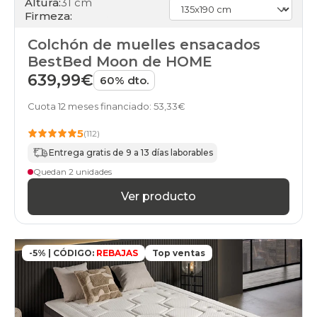
Altura:
31 cm
Firmeza:
Colchón de muelles ensacados
BestBed Moon de HOME
639,99€
60% dto.
Cuota 12 meses financiado: 53,33€
5
(112)
Entrega gratis de 9 a 13 días laborables
Quedan 2 unidades
Ver producto
-5% | CÓDIGO:
REBAJAS
Top ventas