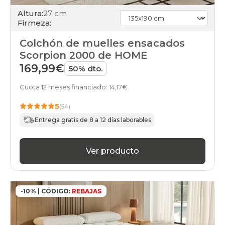
colchones
Altura:
27 cm
gama-
Firmeza:
silver
colchones
Colchón de muelles ensacados
gama-
Scorpion 2000 de HOME
gold
colchones
169,99€
50% dto.
gama-
diamond
Cuota 12 meses financiado: 14,17€
colchones
baratos
5
(54)
colchones
Entrega gratis de 8 a 12 días laborables
buenos
colchones
calidad-
Ver producto
precio
colchones
en-
oferta
colchones
-10% | CÓDIGO:
REBAJAS
financiados
colchones
gama-