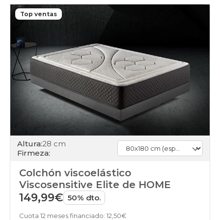
110x190cm-
especial
Top ventas
colchones
110x200cm-
especial
colchones
120x180cm
colchones
120x190cm
colchones
120x200cm
colchones
120x210cm-
especial
colchones
120x220cm-
Altura:
28 cm
especial
Firmeza:
colchones
135x180cm
Colchón viscoelástico
colchones
Viscosensitive Elite de HOME
135x190cm
149,99€
colchones
50% dto.
135x200cm
colchones
Cuota 12 meses financiado: 12,50€