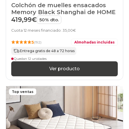
colchones
Colchón de muelles ensacados
17
Memory Black Shanghai de HOME
colchones
20
419,99€
50% dto.
colchones
21
Cuota 12 meses financiado: 35,00€
colchones
22
5
(192)
Almohadas incluidas
colchones
23
Entrega gratis de 48 a 72 horas
colchones
Quedan 12 unidades
24
colchones
Ver producto
25
colchones
26
colchones
Top ventas
27
colchones
28
colchones
29
colchones
30