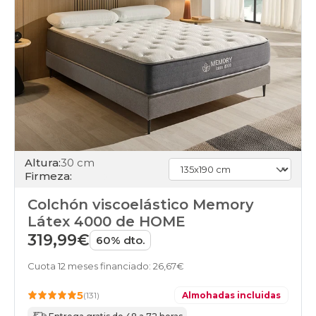
colchones
160x220cm-
especial
colchones
180x180cm-
doble
colchones
180x180cm
colchones
180x190cm-
doble
colchones
Altura:
30 cm
180x190cm
Firmeza:
colchones
180x200cm-
Colchón viscoelástico Memory
doble
colchones
Látex 4000 de HOME
180x200cm
319,99€
60% dto.
colchones
180x210cm-
Cuota 12 meses financiado: 26,67€
especial
colchones
5
(131)
Almohadas incluidas
180x220cm-
especial