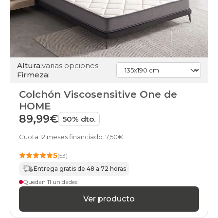
colchones
31
colchones
32
colchones
33
colchones
Altura:
varias opciones
firmeza-
Firmeza:
firme
colchones
Colchón Viscosensitive One de
firmeza-
HOME
muy-
firme
89,99€
50% dto.
colchones
firmeza-
Cuota 12 meses financiado: 7,50€
neutra
colchones
5
(53)
firmeza-
Entrega gratis de 48 a 72 horas
suave
colchones
Quedan 11 unidades
stock
Ver producto
colchones
muelles-