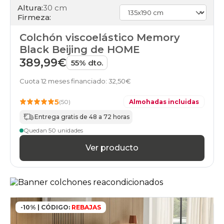
Altura:
30 cm
150x210cm-
Firmeza:
especial
colchones
Colchón viscoelástico Memory
150x220cm-
especial
Black Beijing de HOME
colchones
389,99€
55% dto.
160x180cm-
doble
Cuota 12 meses financiado: 32,50€
colchones
160x180cm
5
(50)
Almohadas incluidas
colchones
160x190cm-
Entrega gratis de 48 a 72 horas
doble
Quedan 50 unidades
colchones
160x190cm
Ver producto
colchones
160x200cm-
doble
colchones
160x200cm
colchones
-10% | CÓDIGO:
REBAJAS
160x210cm-
especial