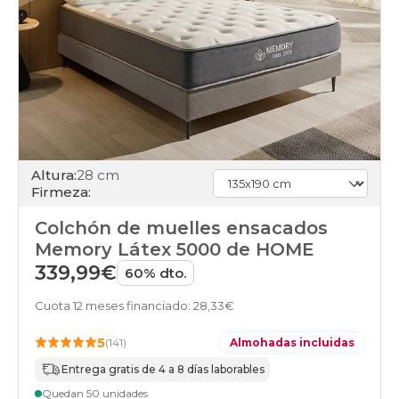
alta
colchones
individuales
colchones
online
Altura:
28 cm
Firmeza:
Colchón de muelles ensacados
Memory Látex 5000 de HOME
339,99€
60% dto.
Cuota 12 meses financiado: 28,33€
5
(141)
Almohadas incluidas
Entrega gratis de 4 a 8 días laborables
Quedan 50 unidades