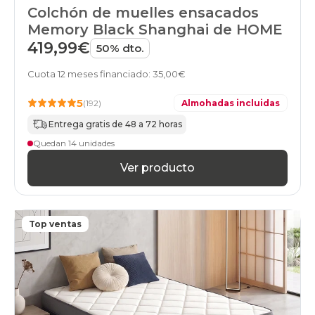
colchones
Colchón de muelles ensacados
17
Memory Black Shanghai de HOME
colchones
20
419,99€
50% dto.
colchones
21
Cuota 12 meses financiado: 35,00€
colchones
22
5
(192)
Almohadas incluidas
colchones
23
Entrega gratis de 48 a 72 horas
colchones
Quedan 14 unidades
24
colchones
Ver producto
25
colchones
26
colchones
Top ventas
27
colchones
28
colchones
29
colchones
30