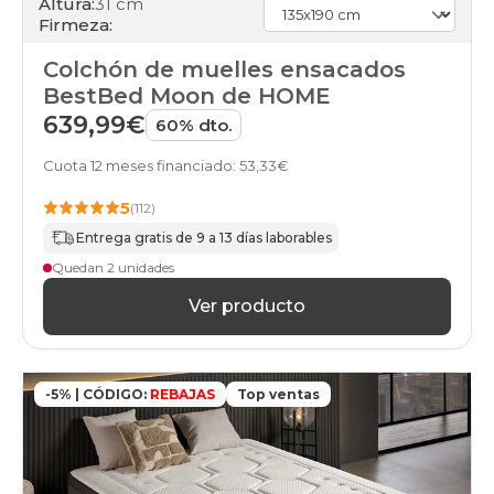
Altura:
31 cm
Firmeza:
Colchón de muelles ensacados
BestBed Moon de HOME
639,99€
60% dto.
Cuota 12 meses financiado: 53,33€
5
(112)
Entrega gratis de 9 a 13 días laborables
Quedan 2 unidades
Ver producto
-5% | CÓDIGO:
REBAJAS
Top ventas