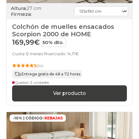
colchones
Altura:
27 cm
gama-
Firmeza:
silver
colchones
Colchón de muelles ensacados
gama-
Scorpion 2000 de HOME
gold
colchones
169,99€
50% dto.
gama-
diamond
Cuota 12 meses financiado: 14,17€
colchones
baratos
5
(54)
colchones
Entrega gratis de 48 a 72 horas
buenos
colchones
Quedan 3 unidades
calidad-
Ver producto
precio
colchones
en-
oferta
colchones
-10% | CÓDIGO:
REBAJAS
financiados
colchones
gama-