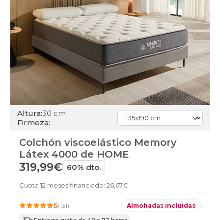
colchones
160x220cm-
especial
colchones
180x180cm-
doble
colchones
180x180cm
colchones
180x190cm-
doble
colchones
Altura:
30 cm
180x190cm
Firmeza:
colchones
180x200cm-
Colchón viscoelástico Memory
doble
colchones
Látex 4000 de HOME
180x200cm
319,99€
60% dto.
colchones
180x210cm-
Cuota 12 meses financiado: 26,67€
especial
colchones
5
(131)
Almohadas incluidas
180x220cm-
especial