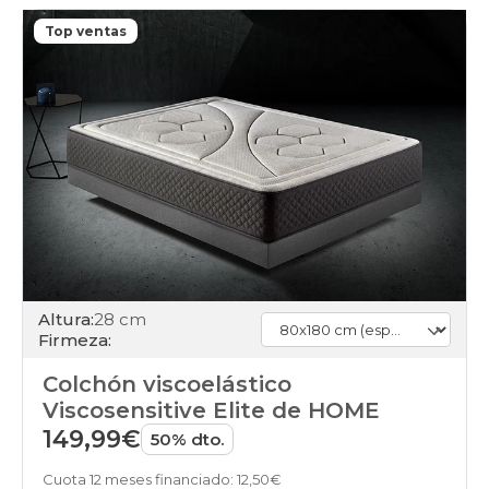
110x190cm-
especial
Top ventas
colchones
110x200cm-
especial
colchones
120x180cm
colchones
120x190cm
colchones
120x200cm
colchones
120x210cm-
especial
colchones
120x220cm-
Altura:
28 cm
especial
Firmeza:
colchones
135x180cm
Colchón viscoelástico
colchones
Viscosensitive Elite de HOME
135x190cm
149,99€
colchones
50% dto.
135x200cm
colchones
Cuota 12 meses financiado: 12,50€