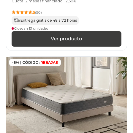
Cuota 12 meses financiado: 12,50€
especial-
sobrepeso
5
(50)
colchones
hoteles
Entrega gratis de 48 a 72 horas
colchones
Quedan 13 unidades
geriatrico
colchones
Ver producto
bultex
colchones
home
colchones
-5% | CÓDIGO:
REBAJAS
pikolin
colchones
stylekomfort
colchones
top-
ventas
colchones
gama-
basic
colchones
gama-
basic-
plus