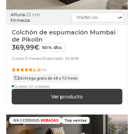
Altura:
23 cm
Firmeza:
Colchón de espumación Mumbai
de Pikolin
369,99€
50% dto.
Cuota 12 meses financiado: 30,83€
4.9
(115)
Entrega gratis de 48 a 72 horas
Quedan 32 unidades
Ver producto
-5% | CÓDIGO:
REBAJAS
Top ventas