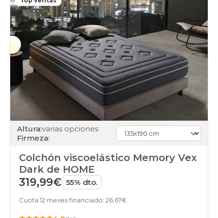
Top ventas
Altura:
varias opciones
Firmeza:
Colchón viscoelástico Memory Vex
Dark de HOME
319,99€
55% dto.
Cuota 12 meses financiado: 26,67€