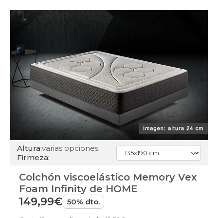
ensacados
colchones
viscoelasticos
colchones
muelles
colchones
latex
colchones
somier
colchones
enrollados
colchones
colchones-
latex
colchones
articulable
Altura:
varias opciones
colchones
Firmeza:
juvenil
colchones
Colchón viscoelástico Memory Vex
pack
colchones
Foam Infinity de HOME
dolor-
149,99€
50% dto.
espalda
colchones