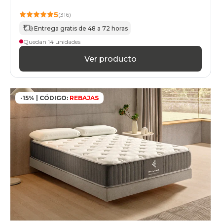
135x210cm-
especial
5
(316)
colchones
Entrega gratis de 48 a 72 horas
135x220cm-
especial
Quedan 14 unidades
colchones
Ver producto
140x180cmespecial
colchones
140x190cmespecial
colchones
140x200cmespecial
-15% | CÓDIGO:
REBAJAS
colchones
140x210cm-
especial
colchones
140x220cm-
especial
colchones
150x180cm
colchones
150x190cm
colchones
150x200cm
colchones