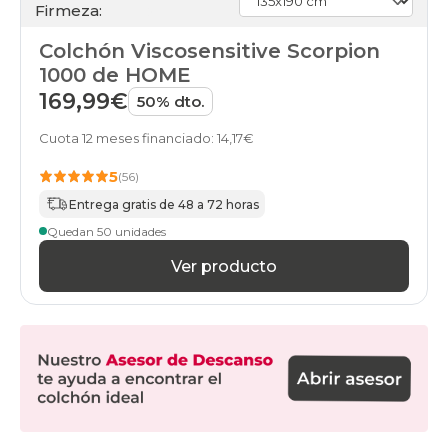
Firmeza:
90x210cm-
especial
Colchón Viscosensitive Scorpion
colchones
90x220cm-
1000 de HOME
especial
169,99€
50% dto.
colchones
100x190cm
Cuota 12 meses financiado: 14,17€
colchones
105x180cm
5
(56)
colchones
105x190cm
Entrega gratis de 48 a 72 horas
colchones
Quedan 50 unidades
105x200cm
colchones
Ver producto
105x210cm-
especial
colchones
105x220cm-
especial
colchones
110x180cm-
especial
colchones