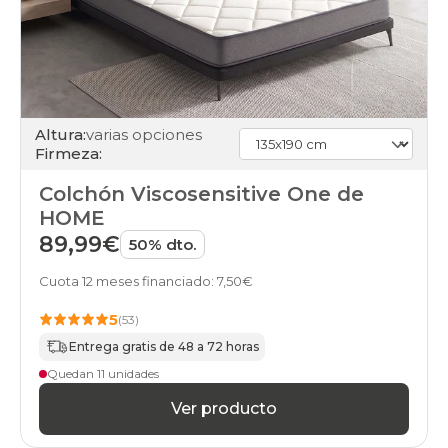
colchones
31
colchones
32
colchones
33
colchones
Altura:
varias opciones
firmeza-
Firmeza:
firme
colchones
Colchón Viscosensitive One de
firmeza-
HOME
muy-
firme
89,99€
50% dto.
colchones
firmeza-
Cuota 12 meses financiado: 7,50€
neutra
colchones
5
(53)
firmeza-
Entrega gratis de 48 a 72 horas
suave
colchones
Quedan 11 unidades
stock
Ver producto
colchones
muelles-