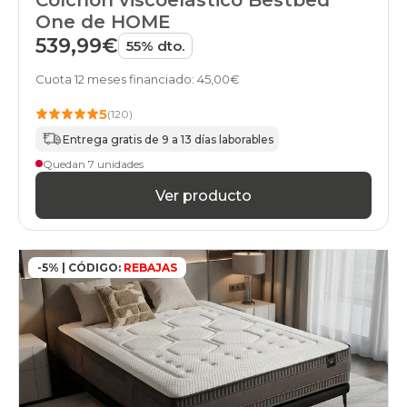
Colchón viscoelástico Bestbed
One de HOME
539,99€
55% dto.
Cuota 12 meses financiado: 45,00€
5
(120)
Entrega gratis de 9 a 13 días laborables
Quedan 7 unidades
Ver producto
-5% | CÓDIGO:
REBAJAS