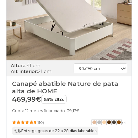
90x190cm-
unfrente
apertura-
frontal
black-
days
canapes-
abatibles
180x190cm
apertura-
frontal
Altura:
41 cm
black-
Alt. interior:
21 cm
days
canapes-
Canapé abatible Nature de pata
abatibles
alta de HOME
180x200cm-
doble
469,99€
55% dto.
apertura-
frontal
Cuota 12 meses financiado: 39,17€
black-
days
5
(110)
+
4
canapes-
Entrega gratis de 22 a 28 días laborables
abatibles