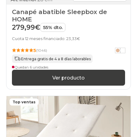
days
canapes-
Canapé abatible Sleepbox de
abatibles
HOME
75x200-
279,99€
unfrente
55% dto.
apertura-
frontal
Cuota 12 meses financiado: 23,33€
black-
days
5
(1046)
canapes-
Entrega gratis de 4 a 8 días laborables
abatibles
150x200cm
Quedan 6 unidades
apertura-
Ver producto
frontal
black-
days
canapes-
abatibles
Top ventas
160x180cm-
doble
apertura-
frontal
black-