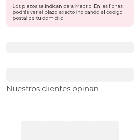
100x200cm-
Los plazos se indican para Madrid. En las fichas
unfrente
podrás ver el plazo exacto indicando el código
apertura-
postal de tu domicilio.
frontal
black-
days
canapes-
abatibles
Más
200x200cm-
información
especial
acerca
apertura-
de
frontal
BLACK
black-
DAYS
days
canapés
canapes-
Canapés
Nuestros clientes opinan
abatibles
en
210x180cm-
Stock
Canapés
2-
con
canapes-
apertura
105x180
lateral
Canapés
apertura-
con
frontal
cajones
Canapés
black-
con
days