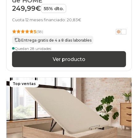
de HOME
abatibles
249,99€
55% dto.
135x180cm
apertura-
Cuota 12 meses financiado: 20,83€
frontal
black-
5
(58)
days
canapes-
Entrega gratis de 4 a 8 días laborables
abatibles
Quedan 28 unidades
135x190cm
apertura-
Ver producto
frontal
black-
days
canapes-
Top ventas
abatibles
135x200cm
apertura-
frontal
black-
days
canapes-
abatibles
140x180cmespecial