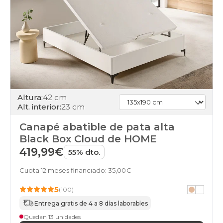
100x200cm
apertura-
frontal
black-
days
canapes-
abatibles
105x180cm
apertura-
frontal
black-
Altura:
42 cm
days
Alt. interior:
23 cm
canapes-
abatibles
Canapé abatible de pata alta
105x190cm
Black Box Cloud de HOME
apertura-
419,99€
frontal
55% dto.
black-
days
Cuota 12 meses financiado: 35,00€
canapes-
5
abatibles
(100)
105x200cm
Entrega gratis de 4 a 8 días laborables
apertura-
Quedan 13 unidades
frontal