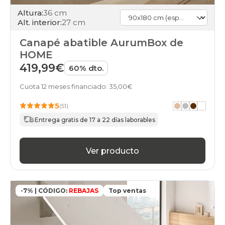
canapes-
Altura:
36 cm
abatibles
Alt. interior:
27 cm
90x200cm
apertura-
Canapé abatible AurumBox de
frontal
HOME
black-
days
419,99€
60% dto.
canapes-
abatibles
Cuota 12 meses financiado: 35,00€
100x180cm
apertura-
5
(51)
frontal
Entrega gratis de 17 a 22 días laborables
black-
days
canapes-
abatibles
Ver producto
100x190cm
apertura-
frontal
black-
-7% | CÓDIGO:
REBAJAS
Top ventas
days
canapes-
abatibles