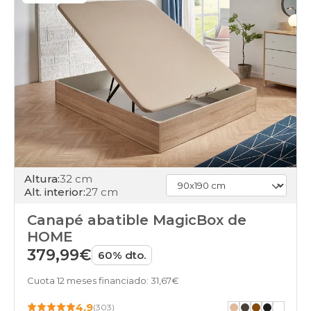
black-
days
canapes-
abatibles
75x180-
unfrente
apertura-
frontal
black-
days
canapes-
abatibles
150x180cm
Altura:
32 cm
apertura-
Alt. interior:
27 cm
frontal
black-
Canapé abatible MagicBox de
days
canapes-
HOME
abatibles
379,99€
60% dto.
150x190cm-
doble
Cuota 12 meses financiado: 31,67€
apertura-
frontal
4.9
(303)