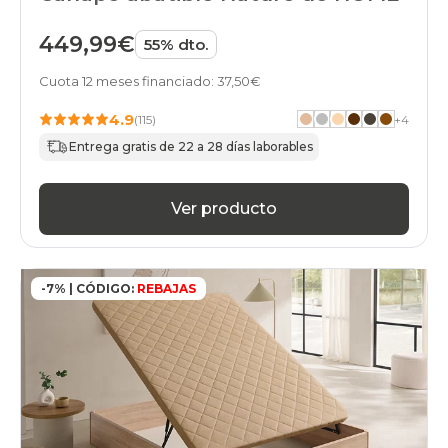
unfrente
apertura-
449,99€
55% dto.
frontal
black-
Cuota 12 meses financiado: 37,50€
days
canapes-
4.9
(115)
+
4
abatibles
200x180cm-
Entrega gratis de 22 a 28 días laborables
especial
apertura-
frontal
Ver producto
black-
days
canapes-
abatibles
-7% | CÓDIGO:
REBAJAS
100x190cm-
gemelo
apertura-
frontal
black-
days
canapes-
abatibles
100x190cm-