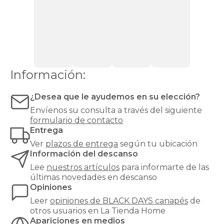
zapatero
Canapés
canapes-
Top
abatibles
Ventas
Todos
210x190cm-
los
2-
canapés
canapes-
105x190
apertura-
Información:
frontal
black-
days
¿Desea que le ayudemos en su elección?
canapes-
Envíenos su consulta a través del siguiente
abatibles
formulario de contacto
210x200cm-
Entrega
2-
canapes-
Ver
plazos de entrega
según tu ubicación
105x200
Información del descanso
apertura-
Lee
nuestros artículos
para informarte de las
frontal
últimas novedades en descanso
black-
Opiniones
days
canapes-
Leer
opiniones de
BLACK DAYS canapés
de
abatibles
otros usuarios en La Tienda Home
apertura-
Apariciones en medios