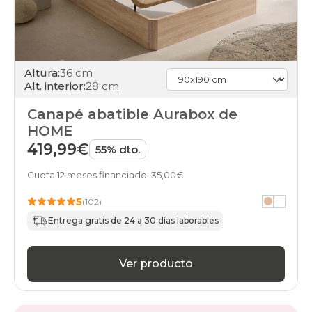
unfrente
apertura-
frontal
black-
days
Altura:
36 cm
canapes-
Alt. interior:
28 cm
abatibles
200x190cm-
Canapé abatible Aurabox de
especial
HOME
apertura-
frontal
419,99€
55% dto.
black-
days
Cuota 12 meses financiado: 35,00€
canapes-
abatibles
5
(102)
100x200cm-
Entrega gratis de 24 a 30 días laborables
gemelo
apertura-
frontal
Ver producto
black-
days
canapes-
abatibles