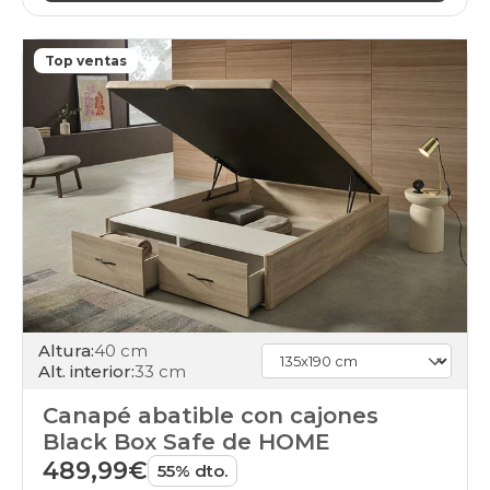
canapes-
abatibles
80x190cm-
Top ventas
unfrente
apertura-
frontal
black-
days
canapes-
abatibles
160x190cm
apertura-
frontal
black-
days
canapes-
abatibles
Altura:
40 cm
160x200cm-
Alt. interior:
33 cm
doble
apertura-
Canapé abatible con cajones
frontal
Black Box Safe de HOME
black-
489,99€
days
55% dto.
canapes-