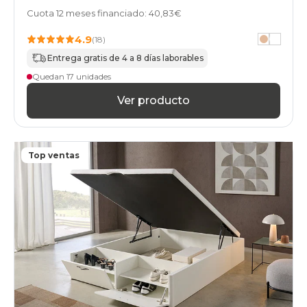
abatibles
Cuota 12 meses financiado: 40,83€
80x200cm-
unfrente
4.9
(18)
apertura-
Entrega gratis de 4 a 8 días laborables
frontal
black-
Quedan 17 unidades
days
Ver producto
canapes-
abatibles
160x200cm
apertura-
frontal
Top ventas
black-
days
canapes-
abatibles
180x180cm-
doble
apertura-
frontal
black-
days
canapes-