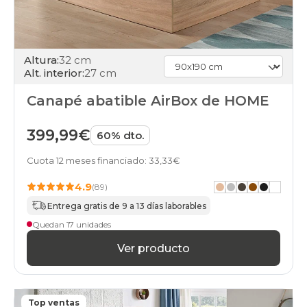
apertura-
frontal
black-
days
canapes-
Altura:
32 cm
abatibles
Alt. interior:
27 cm
140x190cmespecial
apertura-
Canapé abatible AirBox de HOME
frontal
black-
399,99€
days
60% dto.
canapes-
abatibles
Cuota 12 meses financiado: 33,33€
140x200cmespecial
apertura-
4.9
(89)
frontal
Entrega gratis de 9 a 13 días laborables
black-
Quedan 17 unidades
days
canapes-
Ver producto
abatibles
150x180cm-
doble
apertura-
frontal
Top ventas