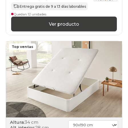
black-
days
Entrega gratis de 9 a 13 días laborables
canapes-
Quedan 12 unidades
abatibles
75x190-
Ver producto
unfrente
apertura-
frontal
black-
Top ventas
days
canapes-
abatibles
150x190cm
apertura-
frontal
black-
days
canapes-
abatibles
150x200cm-
doble
apertura-
frontal
Altura:
34 cm
black-
Alt. interior:
28 cm