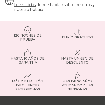
frontal
Lee noticias
donde hablan sobre nosotros y
apertura-
nuestro trabajo
lateral
black-
days
canapes-
abatibles
apertura-
120 NOCHES DE
frontal
ENVÍO GRATUITO
PRUEBA
patas-
altas
black-
days
HASTA 10 AÑOS DE
HASTA UN 65% DE
canapes-
GARANTÍA
DESCUENTO
abatibles
apertura-
frontal
con-
cajones
MÁS DE 1 MILLÓN
MÁS DE 20 AÑOS
DE CLIENTES
AYUDANDO A LAS
black-
SATISFECHOS
PERSONAS
days
canapes-
Nuestras
abatibles
tiendas
Sobre
apertura-