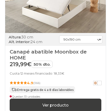
days
canapes-
abatibles
80x180cm-
unfrente
apertura-
frontal
black-
Altura:
30 cm
days
Alt. interior:
24 cm
canapes-
abatibles
Canapé abatible Moonbox de
160x180cm
apertura-
HOME
frontal
219,99€
50% dto.
black-
days
Cuota 12 meses financiado: 18,33€
canapes-
abatibles
4.9
(366)
160x190cm-
doble
Entrega gratis de 4 a 8 días laborables
apertura-
Quedan 13 unidades
frontal
black-
Ver producto
days