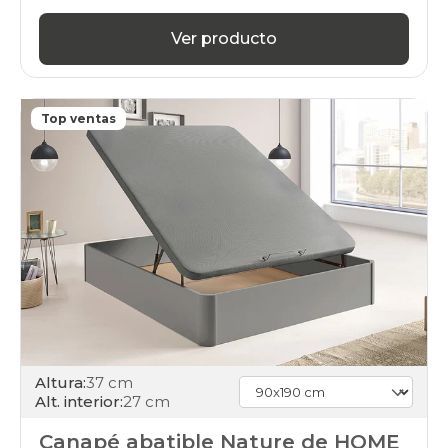
90x200cm-
unfrente
Ver producto
apertura-
frontal
black-
days
canapes-
Top ventas
abatibles
180x200cm
apertura-
frontal
black-
days
canapes-
abatibles
100x180cm-
gemelo
apertura-
frontal
black-
Altura:
37 cm
days
Alt. interior:
27 cm
canapes-
abatibles
Canapé abatible Nature de HOME
100x180cm-