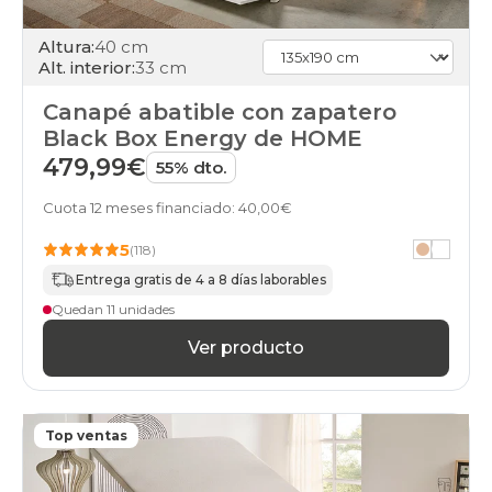
abatibles
90x180cm-
Altura:
40 cm
unfrente
Alt. interior:
33 cm
apertura-
frontal
Canapé abatible con zapatero
black-
days
Black Box Energy de HOME
canapes-
479,99€
55% dto.
abatibles
180x180cm
Cuota 12 meses financiado: 40,00€
apertura-
frontal
5
(118)
black-
days
Entrega gratis de 4 a 8 días laborables
canapes-
Quedan 11 unidades
abatibles
180x190cm-
Ver producto
doble
apertura-
frontal
black-
Top ventas
days
canapes-
abatibles