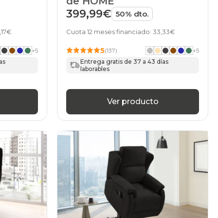
de HOME
399,99€
50% dto.
,17€
Cuota 12 meses financiado: 33,33€
5
+
5
(137)
+
5
as
Entrega gratis de 37 a 43 días
laborables
Ver producto