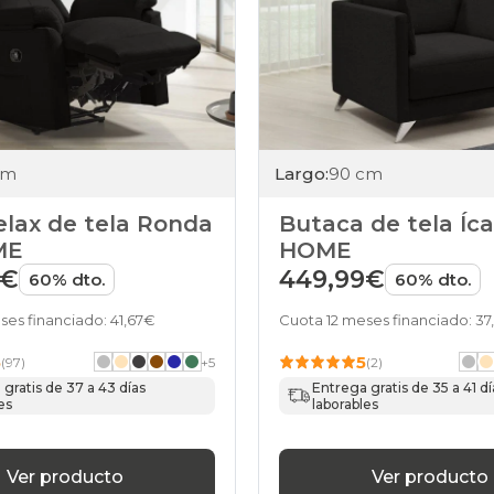
cm
Largo:
90 cm
relax de tela Ronda
Butaca de tela Íc
ME
HOME
9€
449,99€
60% dto.
60% dto.
ses financiado: 41,67€
Cuota 12 meses financiado: 3
5
5
(97)
+
5
(2)
gratis de 37 a 43 días
Entrega gratis de 35 a 41 dí
es
laborables
Ver producto
Ver producto