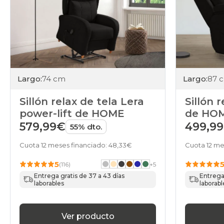
Largo:
74 cm
Largo:
87 
Sillón relax de tela Lera
Sillón 
power-lift de HOME
de HO
579,99€
499,9
55% dto.
Cuota 12 meses financiado: 48,33€
Cuota 12 me
5
(116)
+
5
Entrega gratis de 37 a 43 días
Entrega 
laborables
laborabl
Ver producto