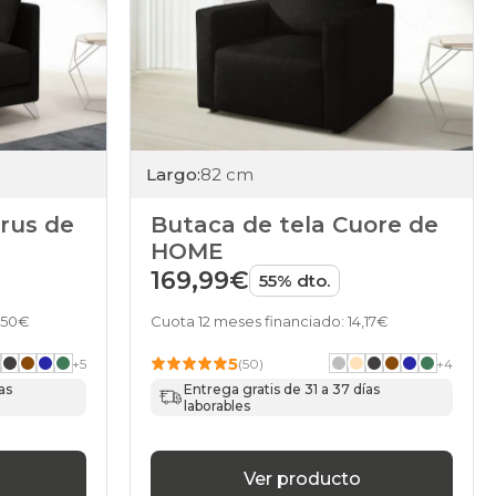
Largo:
82 cm
arus de
Butaca de tela Cuore de
HOME
169,99€
55% dto.
7,50€
Cuota 12 meses financiado: 14,17€
5
+
5
(50)
+
4
as
Entrega gratis de 31 a 37 días
laborables
Ver producto