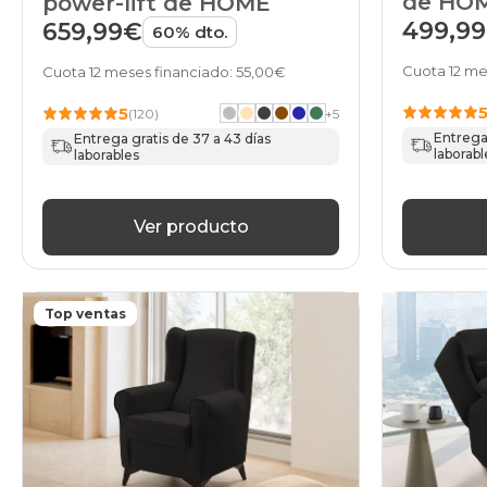
de HO
power-lift de HOME
499,9
659,99€
60% dto.
Cuota 12 me
Cuota 12 meses financiado: 55,00€
5
(120)
+
5
Entrega 
Entrega gratis de 37 a 43 días
laborabl
laborables
Ver producto
Top ventas