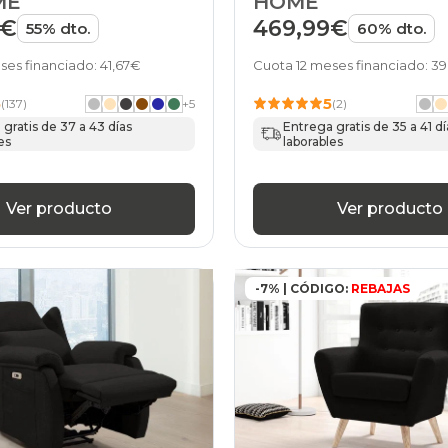
ME
HOME
9€
469,99€
55% dto.
60% dto.
ses financiado: 41,67€
Cuota 12 meses financiado: 39
5
5
(137)
+
5
(2)
gratis de 37 a 43 días
Entrega gratis de 35 a 41 dí
es
laborables
Ver producto
Ver producto
-7% | CÓDIGO:
REBAJAS