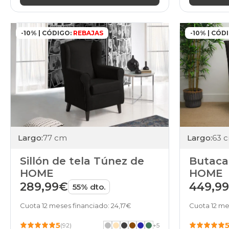
-10% | CÓDIGO:
REBAJAS
-10% | CÓD
Largo:
77 cm
Largo:
63 
Sillón de tela Túnez de
Butaca 
HOME
HOME
289,99€
449,9
55% dto.
Cuota 12 meses financiado: 24,17€
Cuota 12 me
5
(92)
+
5