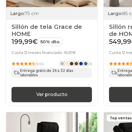
Largo:
75 cm
Largo:
85 
Sillón de tela Grace de
Sillón 
HOME
de HO
199,99€
549,9
50% dto.
Cuota 12 meses financiado: 16,67€
Cuota 12 me
5
(100)
+
5
Entrega gratis de 26 a 32 días
Entrega 
laborables
laborabl
Ver producto
Top ventas