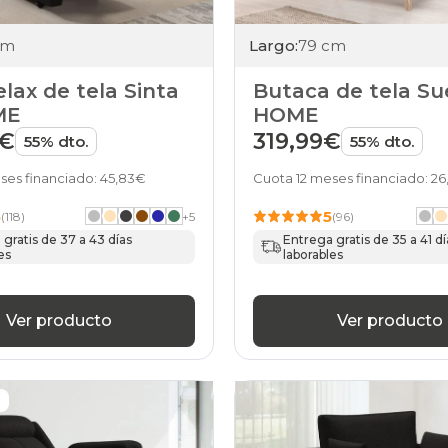
cm
Largo:
79 cm
relax de tela Sinta
Butaca de tela Su
ME
HOME
9€
319,99€
55% dto.
55% dto.
ses financiado: 45,83€
Cuota 12 meses financiado: 2
5
5
(118)
+
5
(96)
gratis de 37 a 43 días
Entrega gratis de 35 a 41 dí
es
laborables
Ver producto
Ver producto