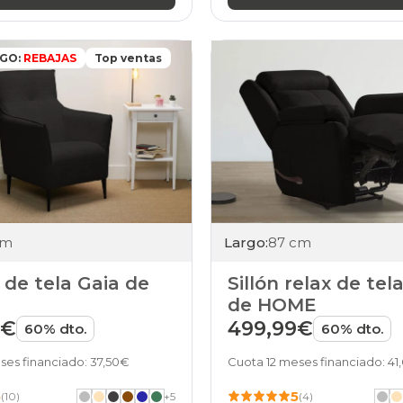
IGO:
REBAJAS
Top ventas
cm
Largo:
87 cm
de tela Gaia de
Sillón relax de tel
de HOME
9€
499,99€
60% dto.
60% dto.
ses financiado: 37,50€
Cuota 12 meses financiado: 41
5
5
(10)
+
5
(4)