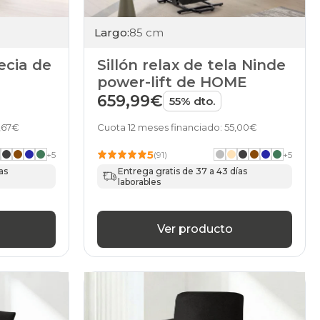
Largo:
85 cm
ecia de
Sillón relax de tela Ninde
power-lift de HOME
659,99€
55% dto.
6,67€
Cuota 12 meses financiado: 55,00€
5
+
5
(91)
+
5
as
Entrega gratis de 37 a 43 días
laborables
Ver producto