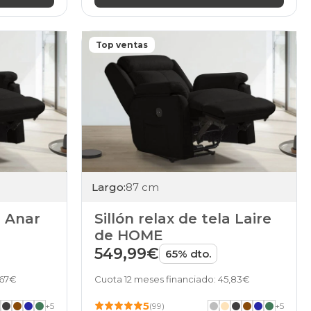
Top ventas
Largo:
87 cm
a Anar
Sillón relax de tela Laire
de HOME
549,99€
65% dto.
,67€
Cuota 12 meses financiado: 45,83€
5
+
5
(99)
+
5