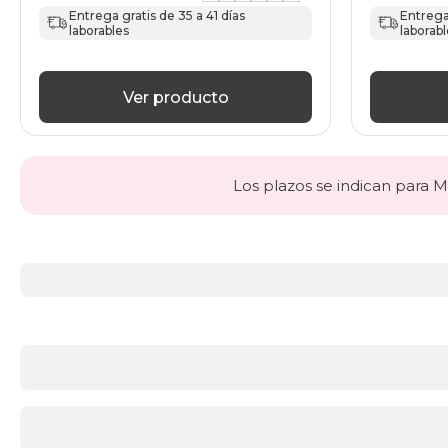
Entrega gratis de 35 a 41 días
Entrega 
laborables
laborabl
Ver producto
Los plazos se indican para Ma
Más
información
acerca
de
Sillones
Sillones
cómodos
y
modernos
para