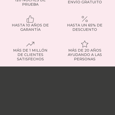
ENVÍO GRATUITO
Todos,
PRUEBA
con
tejidos
resistentes,
financiación
HASTA 10 AÑOS DE
HASTA UN 65% DE
y
GARANTÍA
DESCUENTO
envío
a
toda
España.
MÁS DE 1 MILLÓN
MÁS DE 20 AÑOS
Tipos
DE CLIENTES
AYUDANDO A LAS
de
SATISFECHOS
PERSONAS
sillones:
encuentra
Nuestras
el
tiendas
Sobre
que
nosotros
Trabaja
mejor
con
encaja
nosotros
Responsabilidad
contigo
social
Nuestros
Cada
influencers
Vídeo
tipo
opiniones
Apariciones
de
en
sillón
medios
Buscados