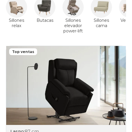
Sillones
Butacas
Sillones
Sillones
Ver s
relax
elevador
cama
power-lift
Top ventas
Largo:
87 cm