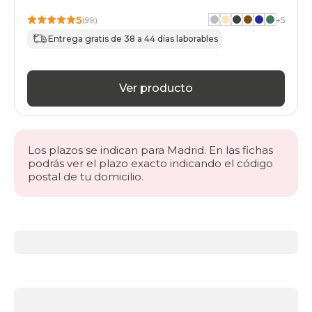
5
(99)
+
5
Entrega gratis de 38 a 44 días laborables
Ver producto
Los plazos se indican para Madrid. En las fichas
podrás ver el plazo exacto indicando el código
postal de tu domicilio.
Más
información
acerca
de
Sillones
Sillones