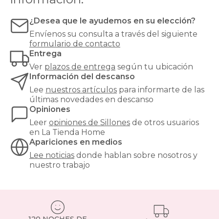
sillón
relax
reclinable
¿Desea que le ayudemos en su elección?
hasta
Envíenos su consulta a través del siguiente
un
formulario de contacto
clásico
Entrega
sillón
orejero
,
Ver
plazos de entrega
según tu ubicación
pasando
Información del descanso
por
Lee
nuestros artículos
para informarte de las
butacas
últimas novedades en descanso
de
Opiniones
diseño,
sillones
Leer
opiniones de
Sillones
de otros usuarios
cama
en La Tienda Home
para
Apariciones en medios
invitados
Lee noticias
donde hablan sobre nosotros y
o
nuestro trabajo
sillones
elevadores
pensados
para
personas
mayores.
120 NOCHES DE